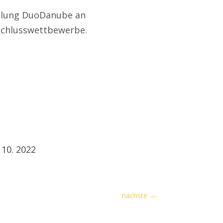
llung DuoDanube an
 Schlusswettbewerbe.
 10. 2022
nächste
→