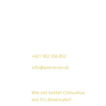
Kontakt
Fol
+421 902 556 852
info@ammeron.sk
Sehenswürdigkeiten über
Chihuahuas
Wie viel kostet Chihuahua
mit FCI Ahnentafel?