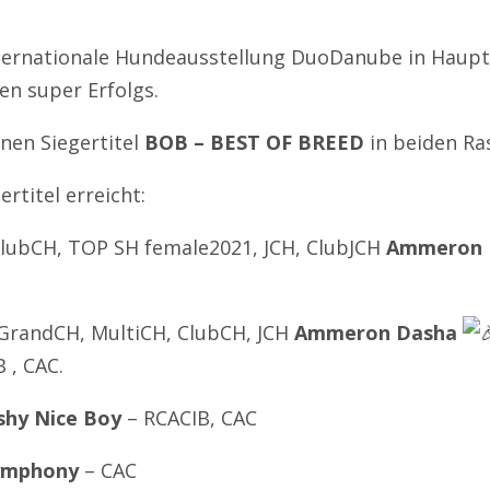
Internationale Hundeausstellung DuoDanube in Haupt
en super Erfolgs.
nen Siegertitel
BOB – BEST OF BREED
in beiden Ra
rtitel erreicht:
ClubCH, TOP SH female2021, JCH, ClubJCH
Ammeron F
GrandCH, MultiCH, ClubCH, JCH
Ammeron Dasha
 , CAC.
shy Nice Boy
– RCACIB, CAC
ymphony
– CAC