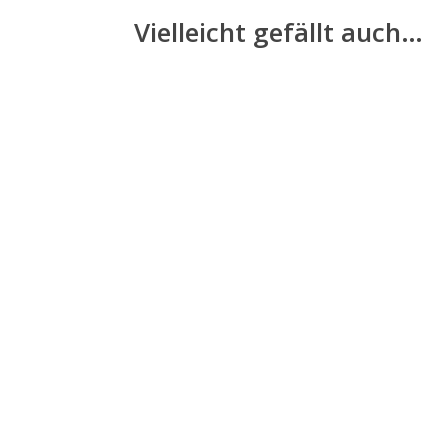
Vielleicht gefällt auch…
In unsere Zuchtstation sind wun
Chihuahuas. Drei Jungs und ein Mä
wir sorgfältig auswählen, neue Bes