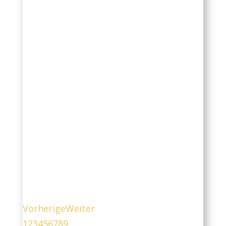
Omnivarus Shad Fiera Eva
Kurzhaarige Chihuahua
Mehr
Vorherige
Weiter
1
2
3
4
5
6
7
8
9