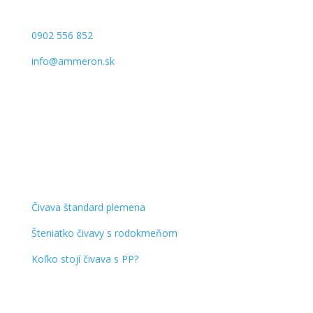
Kontakt
0902 556 852
info@ammeron.sk
Sledujte nás
Zaujímavosti o čivavách
Čivava štandard plemena
Šteniatko čivavy s rodokmeňom
Koľko stojí čivava s PP?