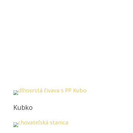
Rodičia našich šteniatok
Psy čivavy
Kubko