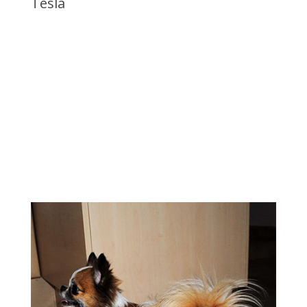
Tesla
Veteráni a čivavy, ktoré už
nebudú mať šteniatka