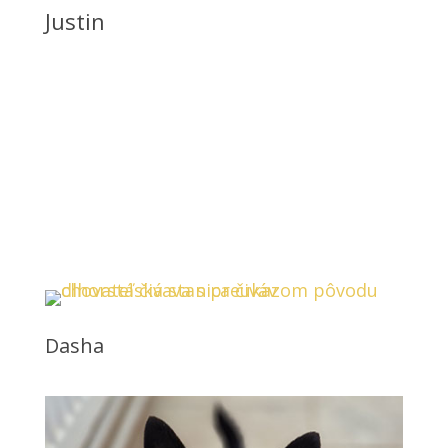
Justin
Fenky čivavy
Dasha